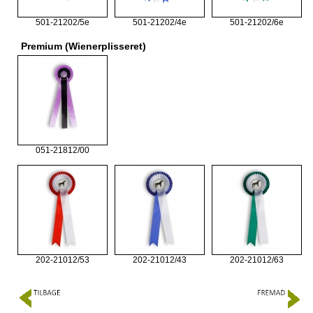
501-21202/5e
501-21202/4e
501-21202/6e
Premium (Wienerplisseret)
051-21812/00
202-21012/53
202-21012/43
202-21012/63