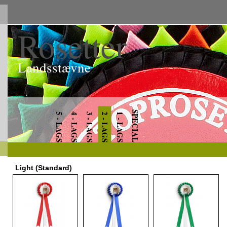
Rosetter
Landsstævne
SPECIAL
5 - LAGS
4 - LAGS
3 - LAGS
2 - LAGS
1 - LAGS
Light (Standard)