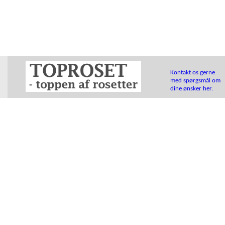
Kontakt os gerne
med spørgsmål om
dine ønsker her.