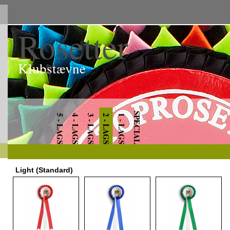
Rosetter
Klubstævne
SPECIAL
5 - LAGS
4 - LAGS
3 - LAGS
2 - LAGS
1 - LAGS
Light (Standard)