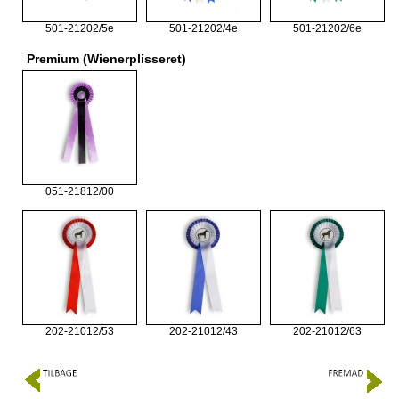
501-21202/5e
501-21202/4e
501-21202/6e
Premium (Wienerplisseret)
051-21812/00
202-21012/53
202-21012/43
202-21012/63