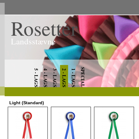
Rosetter
Landsstævne
SPECIAL
5 - LAGS
4 - LAGS
3 - LAGS
2 - LAGS
1 - LAGS
Light (Standard)