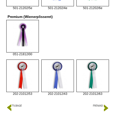
501-21202/5e
501-21202/4e
501-21202/6e
Premium (Wienerplisseret)
051-21812/00
202-21012/53
202-21012/43
202-21012/63