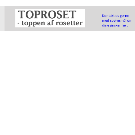
Kontakt os gerne
med spørgsmål om
dine ønsker her.