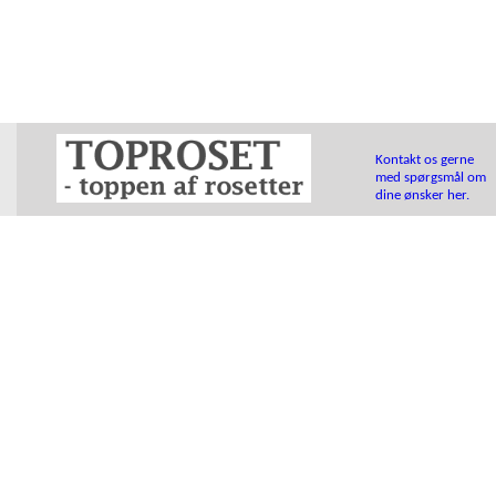
Kontakt os gerne
med spørgsmål om
dine ønsker her.