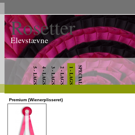
Rosetter
Elevstævne
SPECIAL
5 - LAGS
4 - LAGS
3 - LAGS
2 - LAGS
1 - LAGS
Premium (Wienerplisseret)