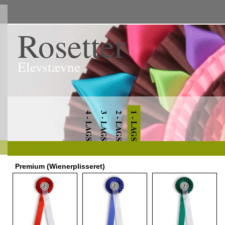
Rosetter
Elevstævne
4 - LAGS
3 - LAGS
2 - LAGS
1 - LAGS
Premium (Wienerplisseret)