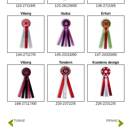
110-27119/5
123-26129/00
136-27119/5
Viborg
Vaduz
Erfurt
144-27117/5
145-23110/00
147-24320/00
Viborg
Tondern
Kundens design
168-27117/00
220-23722/5
226-22312/5