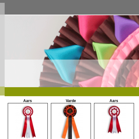
Aars
Varde
Aars