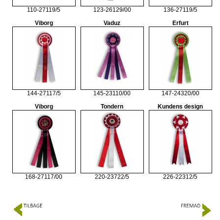
110-27119/5
123-26129/00
136-27119/5
Viborg
Vaduz
Erfurt
144-27117/5
145-23110/00
147-24320/00
Viborg
Tondern
Kundens design
168-27117/00
220-23722/5
226-22312/5